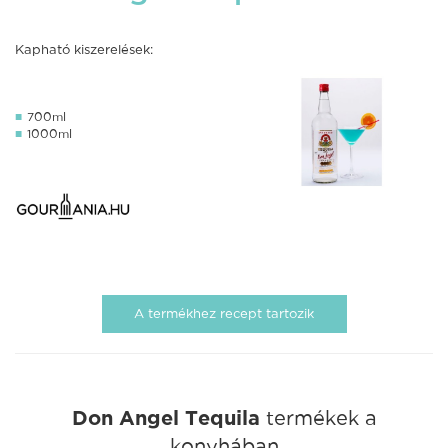
Kapható kiszerelések:
700ml
1000ml
A termékhez recept tartozik
Don Angel Tequila
termékek a
konyhában