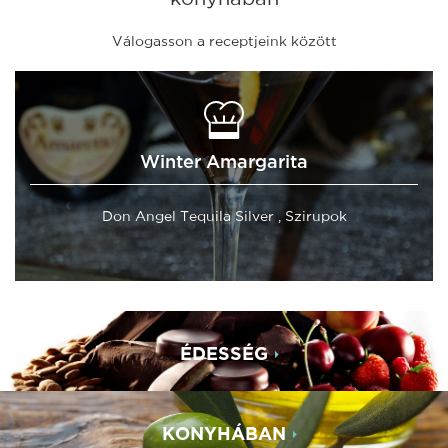
Válogasson a receptjeink között
Winter Amargarita
Don Angel Tequila Silver , Szirupok
ÉDESSÉG
KONYHÁBAN