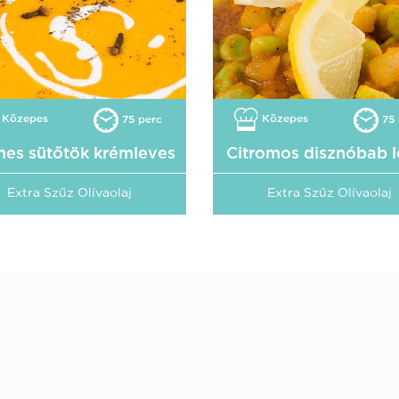
Közepes
Közepes
75 perc
75 
es sütőtök krémleves
Citromos disznóbab l
Extra Szűz Olívaolaj
Extra Szűz Olívaolaj