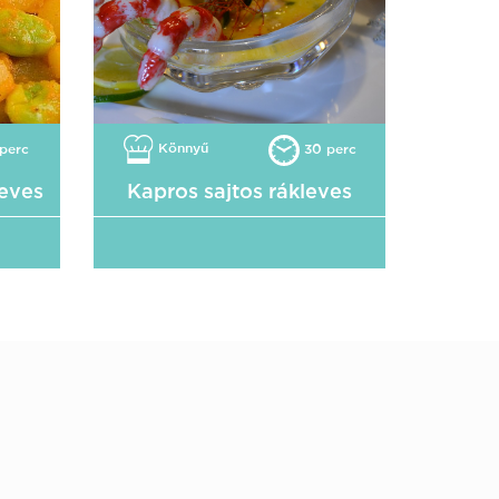
Könnyű
perc
30 perc
eves
Kapros sajtos rákleves