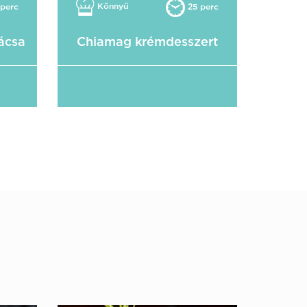
Könnyű
perc
25 perc
ácsa
Chiamag krémdesszert