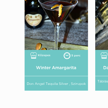
Közepes
5 perc
Winter Amargarita
Da
Táblá
Don Angel Tequila Silver , Szirupok