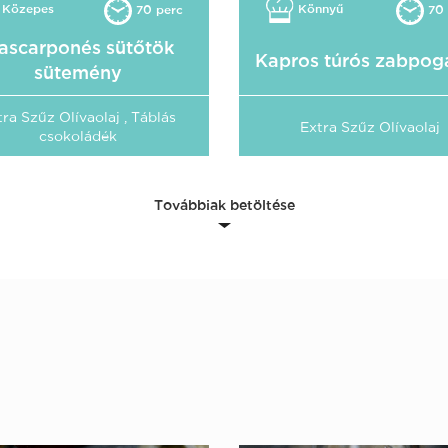
Közepes
Könnyű
70 perc
70 
ascarponés sütőtök
Kapros túrós zabpog
sütemény
tra Szűz Olívaolaj , Táblás
Extra Szűz Olívaolaj
csokoládék
Továbbiak betöltése