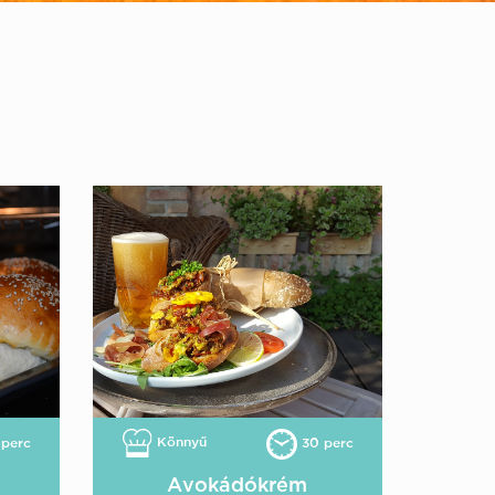
Könnyű
perc
30 perc
Avokádókrém