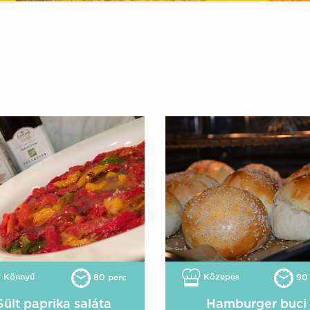
Könnyű
Közepes
80 perc
90 
Sült paprika saláta
Hamburger buci