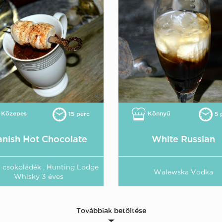
Közepes
Könnyű
15 perc
5 
nish Hot Chocolate
White Russian
s csokoládék , Hunting Lodge
Walewska Vodka
Whisky 3 éves
Továbbiak betöltése