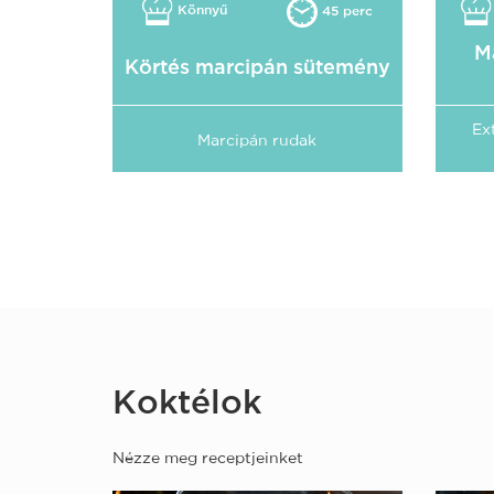
Könnyű
45 perc
M
Körtés marcipán sütemény
Ex
Marcipán rudak
Koktélok
Nézze meg receptjeinket