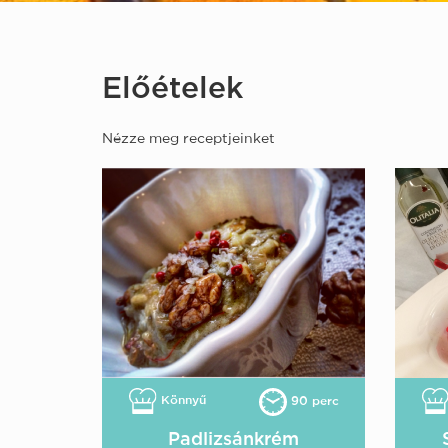
Előételek
Nézze meg receptjeinket
Könnyű
90 perc
Padlizsánkrém