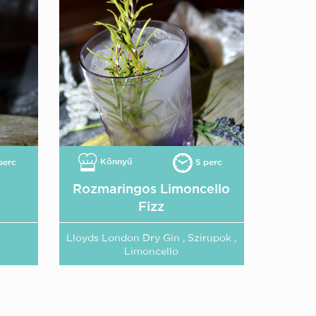
Könnyű
perc
5 perc
Rozmaringos Limoncello
Fizz
Lloyds London Dry Gin , Szirupok ,
Limoncello