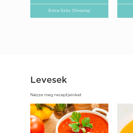
Extra Szűz Olívaolaj
Levesek
Nézze meg receptjeinket