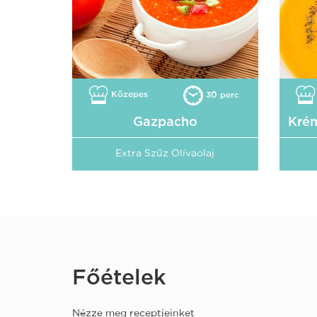
Közepes
30 perc
Gazpacho
Krém
Extra Szűz Olívaolaj
Főételek
Nézze meg receptjeinket