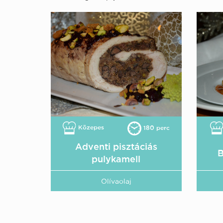
Közepes
180 perc
Adventi pisztáciás
B
pulykamell
Olívaolaj