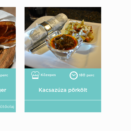
Közepes
perc
180 perc
ger
Kacsazúza pörkölt
sütőolaj