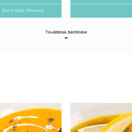
Extra Szűz Olívaolaj
Továbbiak betöltése