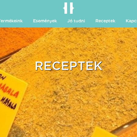
Termékeink
Események
Jó tudni
Receptek
Kapc
RECEPTEK