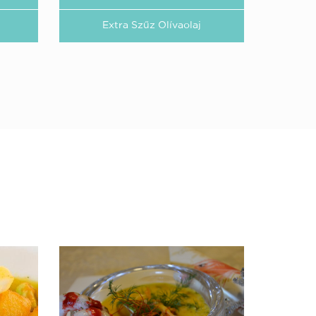
Extra Szűz Olívaolaj