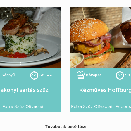
Könnyű
Közepes
60 perc
90 
akonyi sertés szűz
Kézműves Hoffbur
Extra Szűz Olívaolaj
Extra Szűz Olívaolaj , Fridór 
Továbbiak betöltése